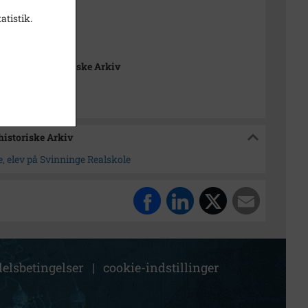
atistik.
t
,5
nge Lokalhistoriske Arkiv
historiske Arkiv
ve, elev på Svinninge Realskole
elsbetingelser
|
cookie-indstillinger