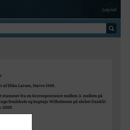
Log ind
r
t af Ebba Larsen, Hørve 1949.
et stammer fra en korresponcance mellem 3. mellem på
nge Realskole og kaptajn Wilhelmsen på skibet Danklit
A-2005.