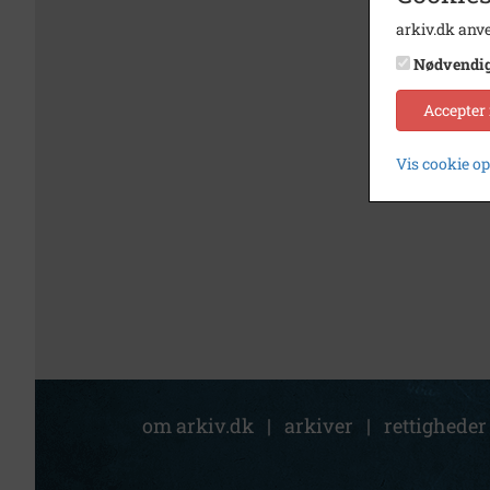
arkiv.dk anve
Nødvendi
Accepter
Vis cookie o
om arkiv.dk
|
arkiver
|
rettigheder