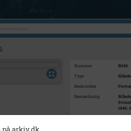
9.
Nummer
B940
Type
Billede
Beskrivelse
Portræ
Bemærkning
Billed
Svinni
1949. 
Årstal
1949
 på arkiv.dk
Dateringsnote
1949