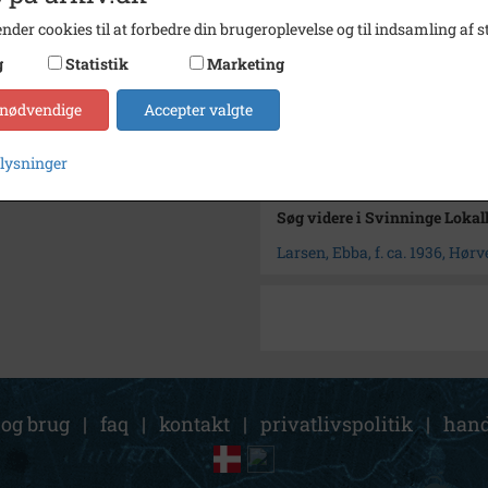
nder cookies til at forbedre din brugeroplevelse og til indsamling af st
Fotograf
Ukend
g
Statistik
Marketing
Størrelse
4,5 x 2
Arkiv
Svinni
 nødvendige
Accepter valgte
Kontakt arkivet
plysninger
Søg videre i Svinninge Lokal
Larsen, Ebba, f. ca. 1936, Hør
 og brug
|
faq
|
kontakt
|
privatlivspolitik
|
hand