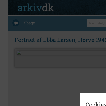
Tilbage
Portræt af Ebba Larsen, Hørve 194
Cookies