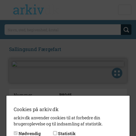
Sallingsund Færgefart
Nummer
B8045
Type
Billeder
Cookies på arkiv.dk
Beskrivelse
Sallingsund Færgefart
arkiv.dk anvender cookies til at forbedre din
brugeroplevelse og til indsamling af statistik.
Årstal
1950
Nødvendig
Statistik