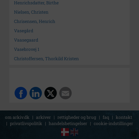
Henrichsdatter, Birthe
Nielsen, Christen
Chrisensen, Henrich
Vasegård
Vaasegaard
Vasebrovej 1
Christoffersen, Thorkild Kristen
om arkiv.dk
|
arkiver
|
rettigheder og brug
|
faq
|
kontakt
|
privatlivspolitik
|
handelsbetingelser
|
cookie-indstillinger