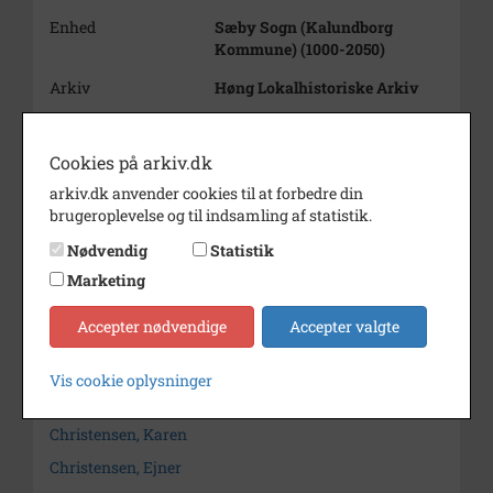
Enhed
Sæby Sogn (Kalundborg
Kommune) (1000-2050)
Arkiv
Høng Lokalhistoriske Arkiv
Kontakt arkivet
Cookies på arkiv.dk
arkiv.dk anvender cookies til at forbedre din
Yderligere indhold
Fold alt ud
brugeroplevelse og til indsamling af statistik.
Nødvendig
Statistik
Søg videre i Høng Lokalhistoriske Arkiv
Marketing
Våsegård
Accepter nødvendige
Accepter valgte
Kristoffersen, Ejner
Johansen, Ejvind
Vis cookie oplysninger
Larsen, Martin
Christensen, Karen
Christensen, Ejner