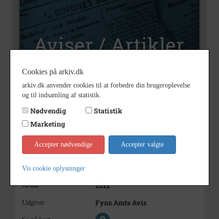
Cookies på arkiv.dk
arkiv.dk anvender cookies til at forbedre din brugeroplevelse
U2382
og til indsamling af statistik.
Nummer
Nødvendig
Statistik
Aviser og artikler
Type
Marketing
Øster Skerninge Mølle -
Bemærkning
Midtervej 17. Blev opført i 1868
Accepter nødvendige
Accepter valgte
af Jesper Rasmussen.
Møllen blev nedrevet i 1950.
FAA 28/8-2012
Vis cookie oplysninger
2012
Årstal
Fyns Amts Avis
Udgiver