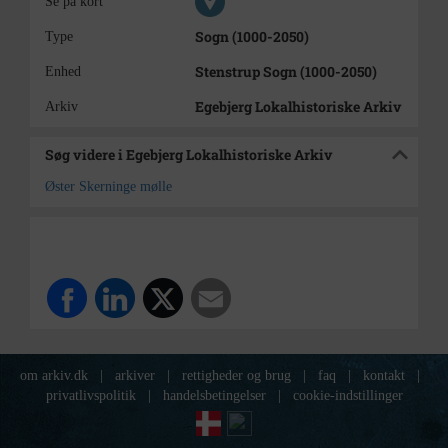
Se på kort
Sogn (1000-2050)
Type
Stenstrup Sogn (1000-2050)
Enhed
Egebjerg Lokalhistoriske Arkiv
Arkiv
Søg videre i Egebjerg Lokalhistoriske Arkiv
Øster Skerninge mølle
om arkiv.dk
|
arkiver
|
rettigheder og brug
|
faq
|
kontakt
|
privatlivspolitik
|
handelsbetingelser
|
cookie-indstillinger