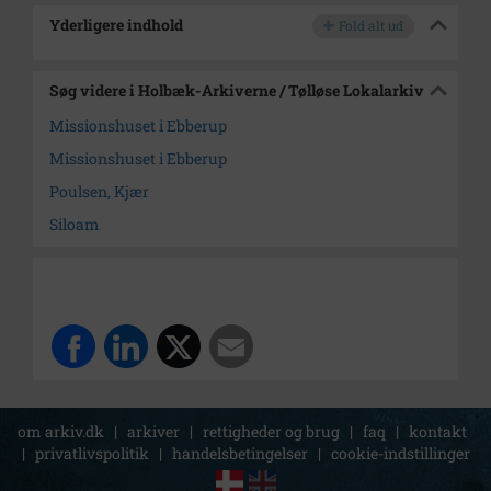
Yderligere indhold
Fold alt ud
Søg videre i Holbæk-Arkiverne / Tølløse Lokalarkiv
Missionshuset i Ebberup
Missionshuset i Ebberup
Poulsen, Kjær
Siloam
om arkiv.dk
|
arkiver
|
rettigheder og brug
|
faq
|
kontakt
|
privatlivspolitik
|
handelsbetingelser
|
cookie-indstillinger