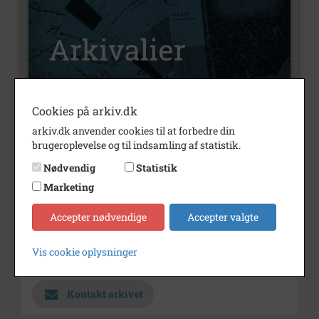
Cookies på arkiv.dk
Nummer
A1199
arkiv.dk anvender cookies til at forbedre din
brugeroplevelse og til indsamling af statistik.
Type
Arkivalier
Nødvendig
Statistik
Arkivskaber
Missionshuset i Ebberup
Marketing
Periode
1887 - 1980
Accepter nødvendige
Accepter valgte
Dateringsnote
1887-1980
Arkiv
Holbæk-Arkiverne / Tølløse
Vis cookie oplysninger
Lokalarkiv
Kontakt arkivet