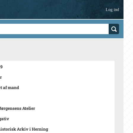
Log ind
49
r
t af mand
Jørgensens Atelier
gativ
istorisk Arkiv i Herning