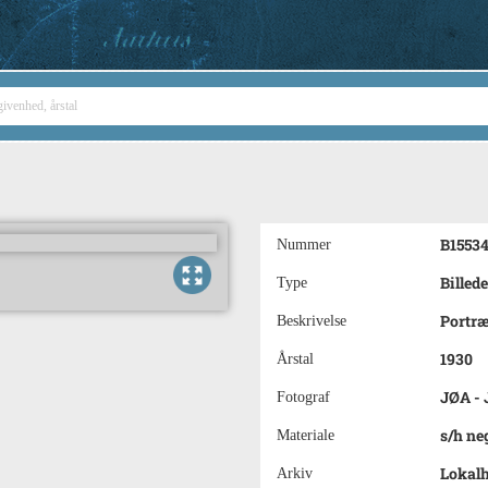
B1553
Nummer
Billede
Type
Portræ
Beskrivelse
1930
Årstal
JØA - 
Fotograf
s/h ne
Materiale
Lokalh
Arkiv