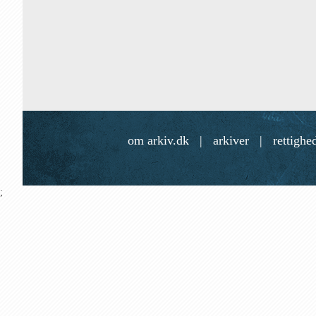
om arkiv.dk
|
arkiver
|
rettighe
;