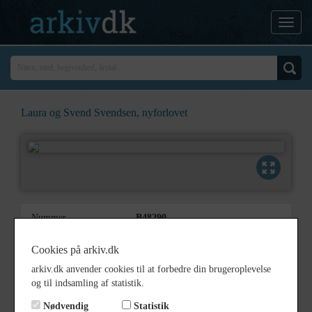
Laura og Svend Svendsen, nyforlovet
Nummer
B48290
Type
Billeder
Cookies på arkiv.dk
Beskrivelse
Bredelandsgård, Ejlstrup
arkiv.dk anvender cookies til at forbedre din brugeroplevelse
og til indsamling af statistik.
Årstal
1920
Nødvendig
Statistik