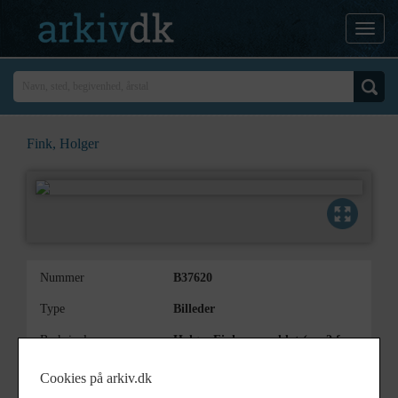
Fink, Holger
Nummer
B37620
Type
Billeder
Beskrivelse
Holger Fink som soldat (nr. 2 fra
højre).
Cookies på arkiv.dk
Fink, Holger