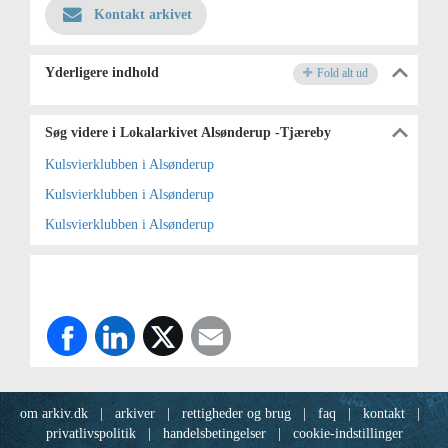
Kontakt arkivet
Yderligere indhold
Fold alt ud
Søg videre i Lokalarkivet Alsønderup -Tjæreby
Kulsvierklubben i Alsønderup
Kulsvierklubben i Alsønderup
Kulsvierklubben i Alsønderup
om arkiv.dk
|
arkiver
|
rettigheder og brug
|
faq
|
kontakt
|
privatlivspolitik
|
handelsbetingelser
|
cookie-indstillinger