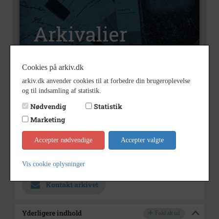
Cookies på arkiv.dk
arkiv.dk anvender cookies til at forbedre din brugeroplevelse
A1091
Nummer
og til indsamling af statistik.
Arkivalier
Type
Nødvendig
Statistik
Merløse Andelsmejeri
Arkivskaber
Marketing
1960 - 1985
Periode
Accepter nødvendige
Accepter valgte
Holbæk-Arkiverne / Tølløse
Arkiv
Lokalarkiv
Vis cookie oplysninger
Kontakt arkivet
Yderligere indhold
Fold alt ud