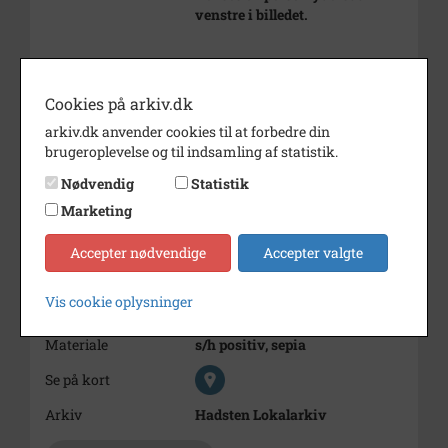
venstre i billedet.
Bemærkning
Formentlig på Hallendrup matr.
nr.8, Alstruphuset ved Stahot.
Cookies på arkiv.dk
Ft 1880 var huset beboet af smed
Niels Peter Hansen og familie.
arkiv.dk anvender cookies til at forbedre din
Han flyttede senere til
brugeroplevelse og til indsamling af statistik.
Bramstrup, Ft 1890.
Nødvendig
Statistik
Periode
1880 - 1890
Marketing
Dateringsnote
Beboes af en smed i 1880
Accepter nødvendige
Accepter valgte
Fotograf
Ukendt
Vis cookie oplysninger
Størrelse
5,5 x 8 cm
Materiale
s/h positiv, sepia
Se på kort
Arkiv
Hadsten Lokalarkiv