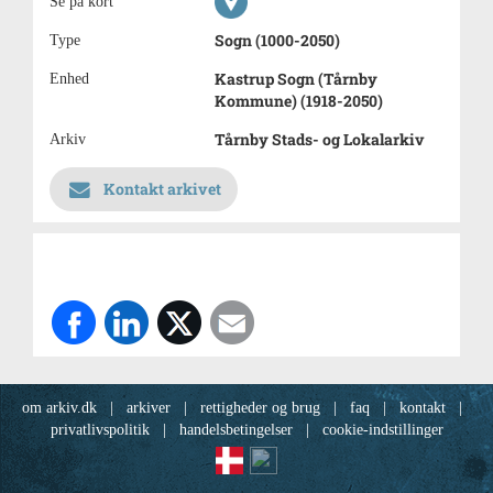
Se på kort
Sogn (1000-2050)
Type
Kastrup Sogn (Tårnby
Enhed
Kommune) (1918-2050)
Tårnby Stads- og Lokalarkiv
Arkiv
Kontakt arkivet
om arkiv.dk
|
arkiver
|
rettigheder og brug
|
faq
|
kontakt
|
privatlivspolitik
|
handelsbetingelser
|
cookie-indstillinger