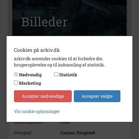
Cookies på arkiv.dk
Nummer
B133
arkiv.dk anvender cookies til at forbedre din
Type
Billeder
brugeroplevelse og til indsamling af statistik.
Nødvendig
Statistik
Beskrivelse
Originalfoto, Stubberup
Hovedgård med folkehold - 10
Marketing
personer her iblandt fru
Frederiksen, EGV (tidl.
Accepter nødvendige
Accepter valgte
Lammestrup)
Årstal
1905
Vis cookie oplysninger
Dateringsnote
1905
Fotograf
Casino, Ringsted