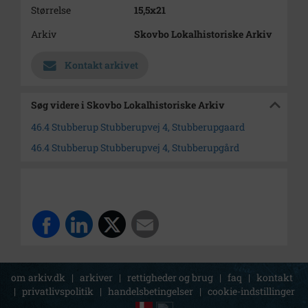
Størrelse
15,5x21
Arkiv
Skovbo Lokalhistoriske Arkiv
Kontakt arkivet
Søg videre i Skovbo Lokalhistoriske Arkiv
46.4 Stubberup Stubberupvej 4, Stubberupgaard
46.4 Stubberup Stubberupvej 4, Stubberupgård
om arkiv.dk
|
arkiver
|
rettigheder og brug
|
faq
|
kontakt
|
privatlivspolitik
|
handelsbetingelser
|
cookie-indstillinger