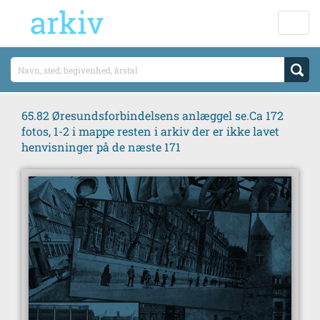
65.82 Øresundsforbindelsens anlæggel se.Ca 172
fotos, 1-2 i mappe resten i arkiv der er ikke lavet
henvisninger på de næste 171