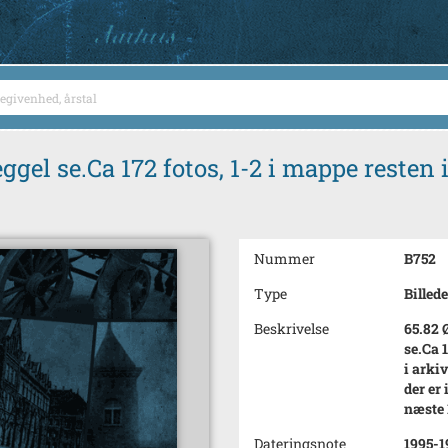
el se.Ca 172 fotos, 1-2 i mappe resten i 
Nummer
B752
Type
Billede
Beskrivelse
65.82 
se.Ca 
i arki
der er
næste 
Dateringsnote
1995-1