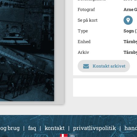
Fotograf
Arne G
Se på kort
Type
Sogn (
Enhed
Tårnb
Arkiv
Tårnby
Kontakt arkivet
 og brug
|
faq
|
kontakt
|
privatlivspolitik
|
hand