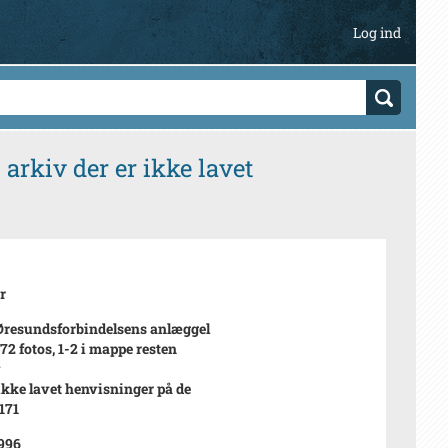
Log ind
arkiv der er ikke lavet
r
Øresundsforbindelsens anlæggel
172 fotos, 1-2 i mappe resten
v
 ikke lavet henvisninger på de
171
996