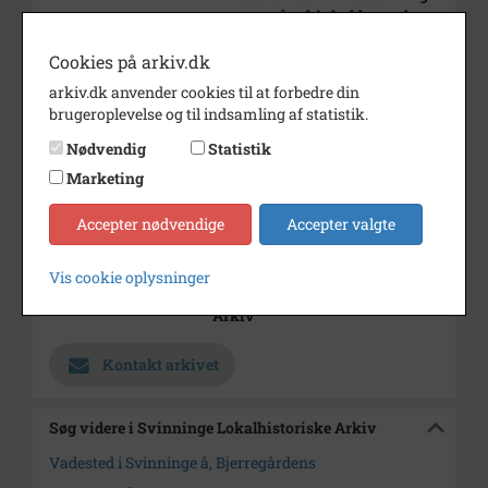
mapper på arkivhylder under
Svinnin-
ge å.
Cookies på arkiv.dk
arkiv.dk anvender cookies til at forbedre din
Bemærkning
Findes kun som lille scanning i
brugeroplevelse og til indsamling af statistik.
mapper på arkivhylder under
Svinninge å.
Nødvendig
Statistik
Marketing
Årstal
1955
Dateringsnote
1955
Accepter nødvendige
Accepter valgte
Fotograf
Ukendt
Vis cookie oplysninger
Arkiv
Svinninge Lokalhistoriske
Arkiv
Kontakt arkivet
Søg videre i Svinninge Lokalhistoriske Arkiv
Vadested i Svinninge å, Bjerregårdens