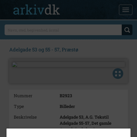
Adelgade 53 og 55 - 57, Præstø
Nummer
B2923
Type
Billeder
Beskrivelse
Adelgade 53, A.G. Tekstil
Adelgade 55-57, Det gamle
Apotek (gule hus)