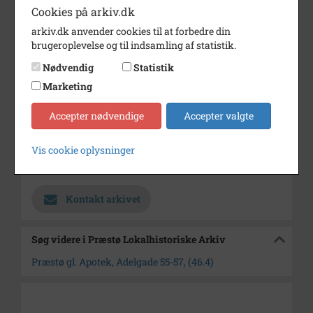
Cookies på arkiv.dk
Årstal
2000
arkiv.dk anvender cookies til at forbedre din
brugeroplevelse og til indsamling af statistik.
Dateringsnote
2000
Nødvendig
Statistik
Fotograf
Leif Palner.
Marketing
Størrelse
10*15 cm
Accepter nødvendige
Accepter valgte
Materiale
farve positiv
Se på kort
Vis cookie oplysninger
Arkiv
Præstø Lokalhistoriske Arkiv
Kontakt arkivet
Søg videre i Præstø Lokalhistoriske Arkiv
Præstø gl. Apotek, Adelgade 55-57, (46.4)