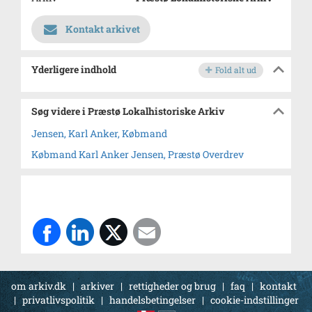
Kontakt arkivet
Yderligere indhold
Fold alt ud
Søg videre i Præstø Lokalhistoriske Arkiv
Jensen, Karl Anker, Købmand
Købmand Karl Anker Jensen, Præstø Overdrev
om arkiv.dk
|
arkiver
|
rettigheder og brug
|
faq
|
kontakt
|
privatlivspolitik
|
handelsbetingelser
|
cookie-indstillinger