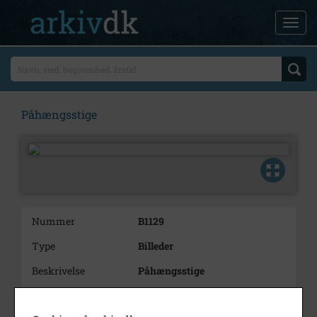
Påhængsstige
Nummer
B1129
Type
Billeder
Beskrivelse
Påhængsstige
Periode
1936 - 1940