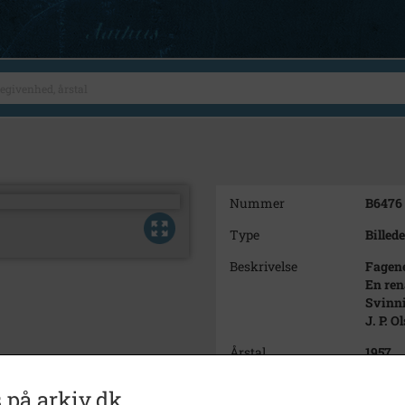
Nummer
B6476
Type
Billede
Beskrivelse
Fagene
En ren
Svinni
J. P. 
Årstal
1957
Dateringsnote
1957
 på arkiv.dk