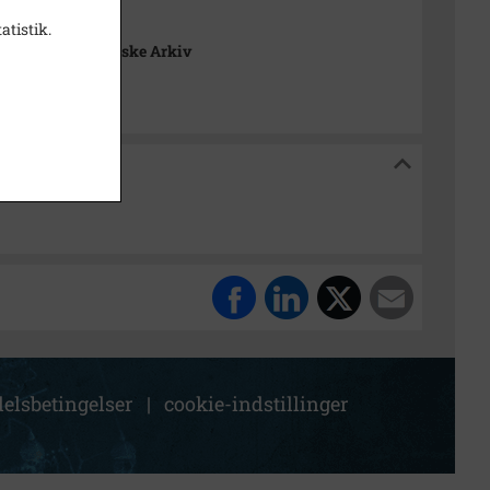
t
atistik.
nge Lokalhistoriske Arkiv
historiske Arkiv
elsbetingelser
|
cookie-indstillinger