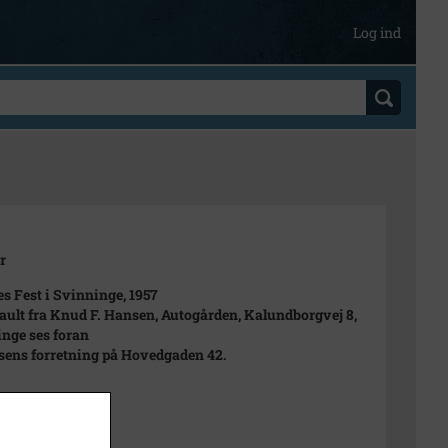
Log ind
r
s Fest i Svinninge, 1957
ault fra Knud F. Hansen, Autogården, Kalundborgvej 8,
nge ses foran
Olsens forretning på Hovedgaden 42.