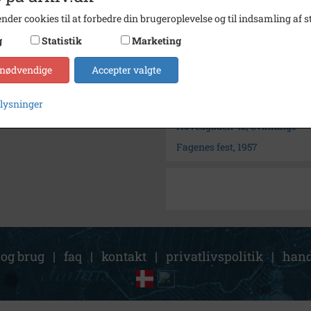
Fotograf
Ukend
nder cookies til at forbedre din brugeroplevelse og til indsamling af st
Arkiv
Svinni
g
Statistik
Marketing
Kontakt arkivet
 nødvendige
Accepter valgte
plysninger
Søg videre i Svinninge Lokal
Hovedgaden 42, Svinninge
Fagenes fest, 1957
 og brug
|
faq
|
kontakt
|
privatlivspolitik
|
hand