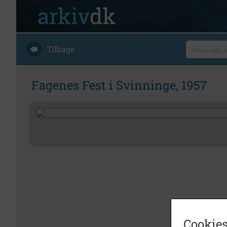
Tilbage
Fagenes Fest i Svinninge, 1957
Cookies