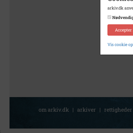
arkiv.dk anve
Nødvendi
Accepter
Vis cookie o
om arkiv.dk
|
arkiver
|
rettigheder
;