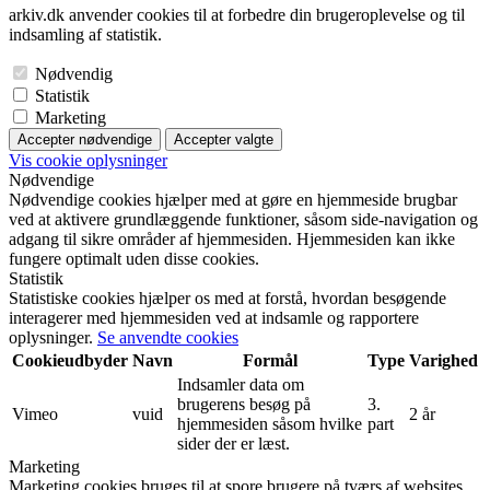
arkiv.dk anvender cookies til at forbedre din brugeroplevelse og til
indsamling af statistik.
Nødvendig
Statistik
Marketing
Accepter nødvendige
Accepter valgte
Vis cookie oplysninger
Nødvendige
Nødvendige cookies hjælper med at gøre en hjemmeside brugbar
ved at aktivere grundlæggende funktioner, såsom side-navigation og
adgang til sikre områder af hjemmesiden. Hjemmesiden kan ikke
fungere optimalt uden disse cookies.
Statistik
Statistiske cookies hjælper os med at forstå, hvordan besøgende
interagerer med hjemmesiden ved at indsamle og rapportere
oplysninger.
Se anvendte cookies
Cookieudbyder
Navn
Formål
Type
Varighed
Indsamler data om
brugerens besøg på
3.
Vimeo
vuid
2 år
hjemmesiden såsom hvilke
part
sider der er læst.
Marketing
Marketing cookies bruges til at spore brugere på tværs af websites.