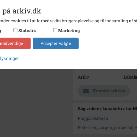
tørsko
Puggaa
 på arkiv.dk
(1823-
nder cookies til at forbedre din brugeroplevelse og til indsamling af st
Periode
1904 -
g
Statistik
Marketing
Dateringsnote
Postko
 nødvendige
Accepter valgte
Fotograf
Ukend
Størrelse
9x14
plysninger
Materiale
s/h po
Arkiv
Lokala
Kontakt arkivet
Søg videre i Lokalarkiv for 
Puggårdstenen
Peitersen, Jørgen, parcellist, 