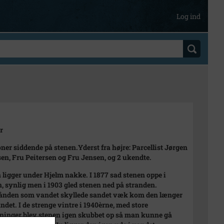
Log ind
r
oner siddende på stenen.Yderst fra højre: Parcellist Jørgen
sen, Fru Peitersen og Fru Jensen, og 2 ukendte.
 ligger under Hjelm nakke. I 1877 sad stenen oppe i
n, synlig men i 1903 gled stenen ned på stranden.
ånden som vandet skyllede sandet væk kom den længer
andet. I de strenge vintre i 1940èrne, med store
ninger blev stenen igen skubbet op så man kunne gå