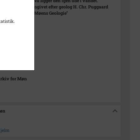
et omkring den. Nu ligger den igen ude i vandet.
rdstenen er navngivet efter geolog H. Chr. Puggaard
1864) der udgav "Møens Geologie"
atistik.
 1909
rtet udkom 1909
t
sitiv
rkiv for Møn
Møn
Hjelm