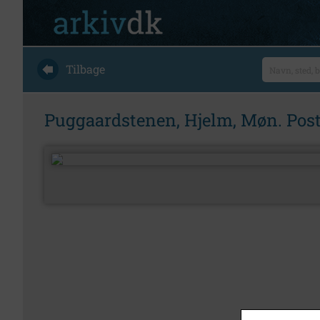
Tilbage
Puggaardstenen, Hjelm, Møn. Post