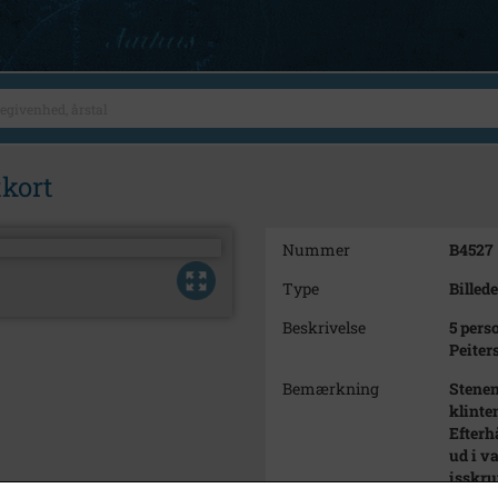
kort
Nummer
B4527
Type
Billede
Beskrivelse
5 pers
Peiter
Bemærkning
Stenen
klinte
Efterh
ud i v
isskru