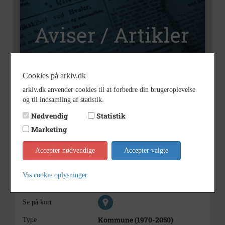
Cookies på arkiv.dk
U14247
Nummer
arkiv.dk anvender cookies til at forbedre din brugeroplevelse
og til indsamling af statistik.
Aviser og artikler
Type
Nødvendig
Statistik
Nej
Illustrationer
Marketing
1988
Årstal
Accepter nødvendige
Accepter valgte
11-07-1988
Dateringsnote
11-07-1988
Vis cookie oplysninger
Dagbladet
Trykt i medie
Se på kort
Kommune (1970-2050)
Type