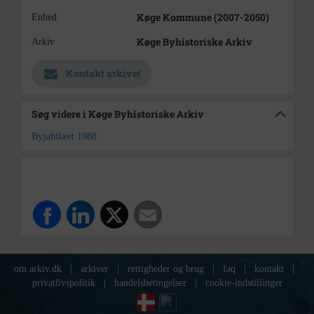
Køge Kommune (2007-2050)
Enhed
Køge Byhistoriske Arkiv
Arkiv
Kontakt arkivet
Søg videre i Køge Byhistoriske Arkiv
Byjubilæet 1988
om arkiv.dk
|
arkiver
|
rettigheder og brug
|
faq
|
kontakt
|
privatlivspolitik
|
handelsbetingelser
|
cookie-indstillinger