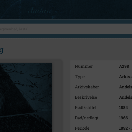
g
Nummer
A298
Type
Arkiva
Arkivskaber
Andels
Beskrivelse
Andels
Født/stiftet
1884
Død/nedlagt
1966
Periode
1892 -