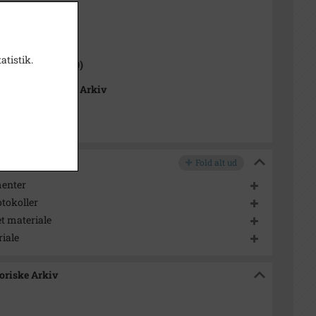
1000-2050)
atistik.
 Sogn (1000-2050)
 Lokalhistoriske Arkiv
Fold alt ud
enter
tokoller
t materiale
iale
toriske Arkiv