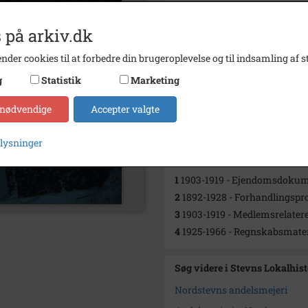
Se på kort
 på arkiv.dk
Type
Sogn (
nder cookies til at forbedre din brugeroplevelse og til indsamling af st
Enhed
Holtug
g
Statistik
Marketing
Arkiv
Stevns
 nødvendige
Accepter valgte
Kontakt arkivet
plysninger
Yderligere indhold
1
1903-1919 - Ejendomsdokum
2
1892-1928 - Forhandlingspro
3
1903-1919 - Medlemsrelatere
4
1925-1966 - Regnskabsmater
Søg videre i Stevns Lokalhis
Nordstevns andelsmejeri