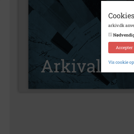
Cookies
arkiv.dk anve
Nødvendi
Accepter
Vis cookie o