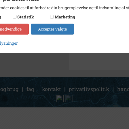
nder cookies til at forbedre din brugeroplevelse og til indsamling af st
Kontakt arkivet
g
Statistik
Marketing
Søg videre i Svinninge Lokal
 nødvendige
Accepter valgte
Hansen, N.P., Grevingevej 5, Gi
plysninger
Ukendt gård, Gislinge
 og brug
|
faq
|
kontakt
|
privatlivspolitik
|
hand