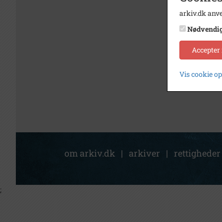
arkiv.dk anve
Nødvendi
Accepter
Vis cookie o
om arkiv.dk
|
arkiver
|
rettigheder
;