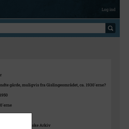
Log ind
r
ndte gårde, muligvis fra Gislingeområdet, ca. 1930´erne?
 1950
30´erne
t
nge Lokalhistoriske Arkiv