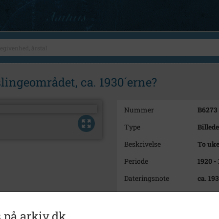
slingeområdet, ca. 1930´erne?
Nummer
B6273
Type
Billede
Beskrivelse
To uke
Periode
1920 -
Dateringsnote
ca. 19
Fotograf
Ukend
Arkiv
Svinni
 på arkiv.dk