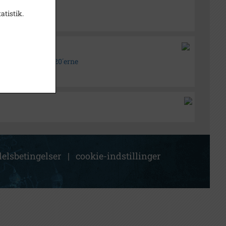
atistik.
historiske Arkiv
sl. billedsaml., 1920´erne
elsbetingelser
|
cookie-indstillinger