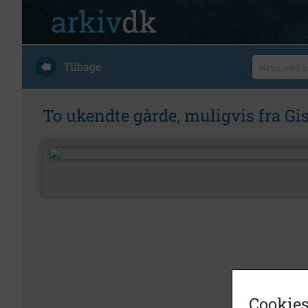
Tilbage
To ukendte gårde, muligvis fra Gi
Cookies