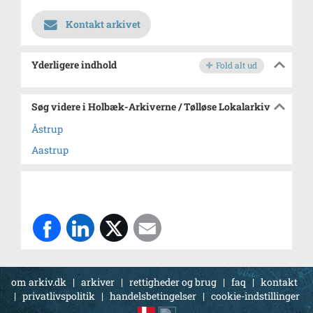
Kontakt arkivet
Yderligere indhold
Fold alt ud
Søg videre i Holbæk-Arkiverne / Tølløse Lokalarkiv
Åstrup
Aastrup
om arkiv.dk
|
arkiver
|
rettigheder og brug
|
faq
|
kontakt
|
privatlivspolitik
|
handelsbetingelser
|
cookie-indstillinger