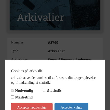
A2760
Nummer
Arkivalier
Type
Samuel Bomann Andersen,
Arkivskaber
Græsted Overdrev
Cookies på arkiv.dk
Person
Beskrivelse
arkiv.dk anvender cookies til at forbedre din brugeroplevelse
05.09.1903
Født/stiftet
og til indsamling af statistik.
Bopæl: Græsted Overdrev
Nødvendig
Statistik
Bemærkning
Marketing
Forældre: Murermester Hans
Peter Andersen og Petra
Accepter nødvendige
Accepter valgte
Nielsine Samuelsen født 16.