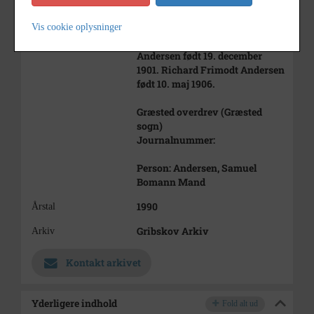
marts 1871 død 14. februar 1958.
Vis cookie oplysninger
Søskende: Johanne Cecilie
Andersen født 19. december
1901. Richard Frimodt Andersen
født 10. maj 1906.
Græsted overdrev (Græsted
sogn)
Journalnummer:
Person: Andersen, Samuel
Bomann Mand
1990
Årstal
Gribskov Arkiv
Arkiv
Kontakt arkivet
Yderligere indhold
Fold alt ud