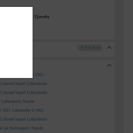
rkivet Alsønderup -Tjæreby
Fold alt ud
nderup -Tjæreby
/11 1821 Udesundby d.1902
i Lillerød bopæl Lykkesholm
i Lillerød bopæl Lykkesholm
9 Lykkesholm Nejede
/11 1821 Udesundby d.1902
i Lillerød bopæl Lykkesholm
66 på Holmegård i Nejede