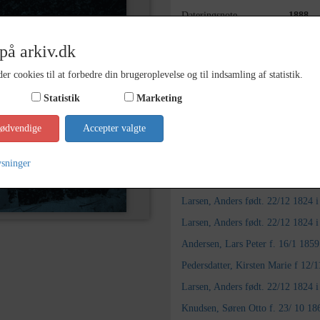
Dateringsnote
1888
Arkiv
Lokala
på arkiv.dk
Kontakt arkivet
er cookies til at forbedre din brugeroplevelse og til indsamling af statistik.
Statistik
Marketing
Yderligere indhold
nødvendige
Accepter valgte
Søg videre i Lokalarkivet Alsø
ysninger
Pedersdatter, Kirsten Marie f 12
Larsen, Anders født. 22/12 1824 
Larsen, Anders født. 22/12 1824 
Andersen, Lars Peter f. 16/1 185
Pedersdatter, Kirsten Marie f 12
Larsen, Anders født. 22/12 1824 
Knudsen, Søren Otto f. 23/ 10 18