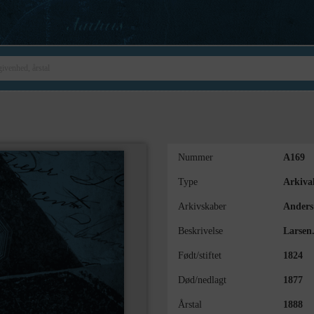
Nummer
A169
Type
Arkival
Arkivskaber
Anders
Beskrivelse
Larsen
Født/stiftet
1824
Død/nedlagt
1877
Årstal
1888