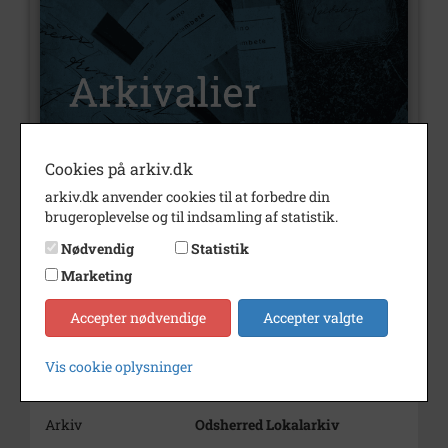
Cookies på arkiv.dk
Nummer
A676
arkiv.dk anvender cookies til at forbedre din
brugeroplevelse og til indsamling af statistik.
Type
Arkivalier
Nødvendig
Statistik
Arkivskaber
Johannes Evald Nielsen
Marketing
Beskrivelse
Johannes Evald Nielsen
Accepter nødvendige
Accepter valgte
Gundestrup
Årstal
1913
Vis cookie oplysninger
Dateringsnote
1913
Arkiv
Odsherred Lokalarkiv