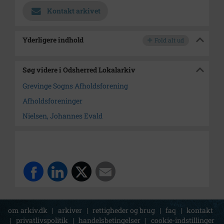
Kontakt arkivet
Yderligere indhold
Fold alt ud
Søg videre i Odsherred Lokalarkiv
Grevinge Sogns Afholdsforening
Afholdsforeninger
Nielsen, Johannes Evald
om arkiv.dk
|
arkiver
|
rettigheder og brug
|
faq
|
kontakt
|
privatlivspolitik
|
handelsbetingelser
|
cookie-indstillinger