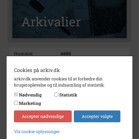
Nummer
A685
Type
Arkivalier
Cookies på arkiv.dk
Arkivskaber
Dragsholm Håndboldklubs
arkiv.dk anvender cookies til at forbedre din
Venner
brugeroplevelse og til indsamling af statistik.
Beskrivelse
Dragsholm Håndboldklubs
Nødvendig
Statistik
Venner
Marketing
Fårevejle
Født/stiftet
1974
Accepter nødvendige
Accepter valgte
Død/nedlagt
1986
Vis cookie oplysninger
Bemærkning
I 1986 sammenlagt med