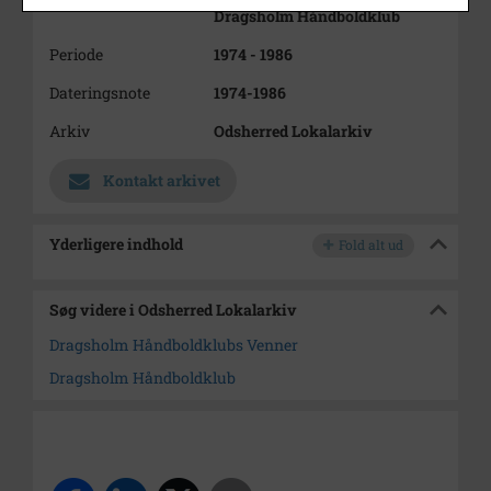
Dragsholm Håndboldklub
Periode
1974 - 1986
Dateringsnote
1974-1986
Arkiv
Odsherred Lokalarkiv
Kontakt arkivet
Yderligere indhold
Fold alt ud
Søg videre i Odsherred Lokalarkiv
Dragsholm Håndboldklubs Venner
Dragsholm Håndboldklub