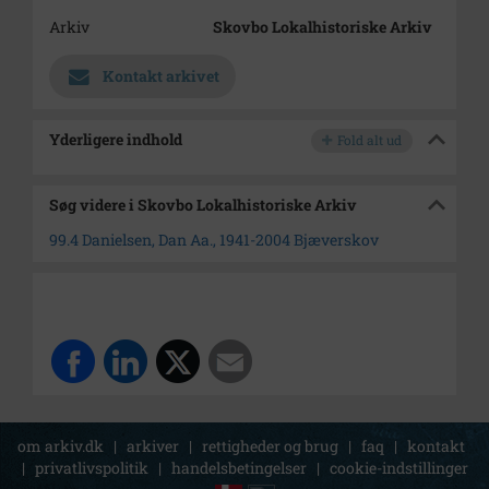
Arkiv
Skovbo Lokalhistoriske Arkiv
Kontakt arkivet
Yderligere indhold
Fold alt ud
Søg videre i Skovbo Lokalhistoriske Arkiv
99.4 Danielsen, Dan Aa., 1941-2004 Bjæverskov
om arkiv.dk
|
arkiver
|
rettigheder og brug
|
faq
|
kontakt
|
privatlivspolitik
|
handelsbetingelser
|
cookie-indstillinger