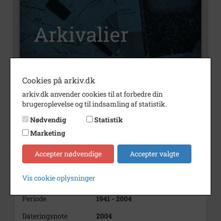
Cookies på arkiv.dk
Nummer
A120
arkiv.dk anvender cookies til at forbedre din
Type
Arkivalier
brugeroplevelse og til indsamling af statistik.
Arkivskaber
Nødvendig
Statistik
Danielsen, Dan Aa.
Marketing
Beskrivelse
Dan Aa. Danielsen
Bjæverskov
Accepter nødvendige
Accepter valgte
Født/stiftet
1941 02/12
Vis cookie oplysninger
Død/nedlagt
2004 18/12
Periode
1941 - 2004
Dateringsnote
2004