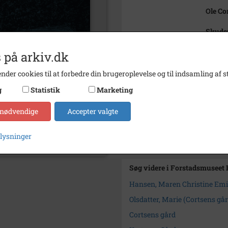
Ole Co
Skuds
Bemærkning
Se A3
 på arkiv.dk
Birthe
nder cookies til at forbedre din brugeroplevelse og til indsamling af st
Periode
1797 -
g
Statistik
Marketing
Dateringsnote
1797-1
 nødvendige
Accepter valgte
Arkiv
Forsta
plysninger
Yderligere indhold
Søg videre i Forstadsmuseet
Hansen, Maren Christine Emil
Olsdatter, Marie (Cortsens går
Cortsens gård