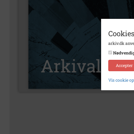
Cookies
arkiv.dk anve
Nødvendi
Accepter
Vis cookie o