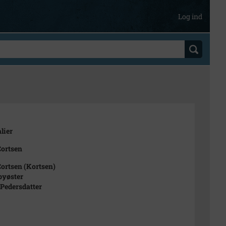
Log ind
lier
Cortsen
Cortsen (Kortsen)
byøster
 Pedersdatter