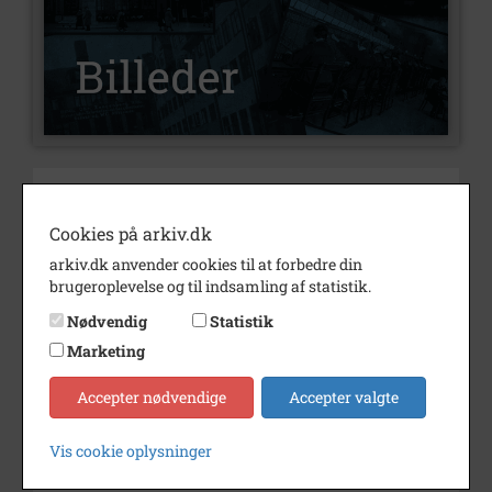
Nummer
B306
Type
Billeder
Cookies på arkiv.dk
arkiv.dk anvender cookies til at forbedre din
Beskrivelse
37.5 Korsvejens skole 6 a 1959 -
brugeroplevelse og til indsamling af statistik.
1960
Nødvendig
Statistik
Bageste række fra venstre:
Marketing
nr 3 Ole Nicolaisen
nr 5 Leif Persson
Accepter nødvendige
Accepter valgte
Forreste række fra venstre: nr 1
Lynge Pelsen
Vis cookie oplysninger
Periode
1959 - 1960