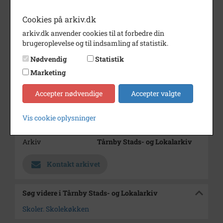
Årstal
1935
Cookies på arkiv.dk
Dateringsnote
ca 1935
arkiv.dk anvender cookies til at forbedre din
Fotograf
Ukendt
brugeroplevelse og til indsamling af statistik.
Størrelse
13 x 18
Nødvendig
Statistik
Materiale
s/h positiv
Marketing
Se på kort
Accepter nødvendige
Accepter valgte
Type
Kommune (1970-2050)
Vis cookie oplysninger
Enhed
Tårnby Kommune (2007-2050)
Arkiv
Tårnby Stads- og Lokalarkiv
Kontakt arkivet
Søg videre i Tårnby Stads- og Lokalarkiv
Skoler. Skolekøkken