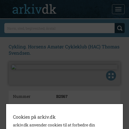
Cykling. Horsens Amatør Cykleklub (HAC) Thomas
Svendsen.
Nummer
B2567
Type
Billeder
Cookies på arkiv.dk
Beskrivelse
Cykelsport HAC. Thomas
Svensen.
arkiv.dk anvender cookies til at forbedre din