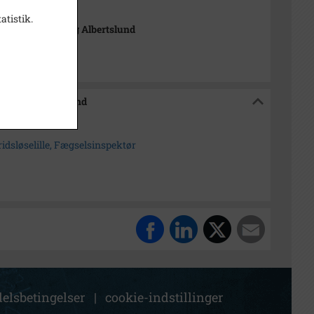
atistik.
istorisk Samling Albertslund
Samling Albertslund
idsløselille, Fægselsinspektør
elsbetingelser
|
cookie-indstillinger