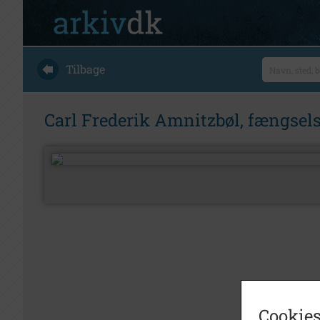
Tilbage
Carl Frederik Amnitzbøl, fængselsi
Cookies