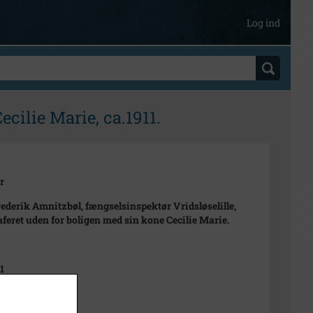
Log ind
cilie Marie, ca.1911.
r
rederik Amnitzbøl, fængselsinspektør Vridsløselille,
aferet uden for boligen med sin kone Cecilie Marie.
1
t