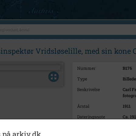
nspektør Vridsløselille, med sin kone Ce
Nummer
B176
Type
Billede
Beskrivelse
Carl F
fotogr
Årstal
1911
Dateringsnote
Ca. 191
Fotograf
Ukend
 på arkiv.dk