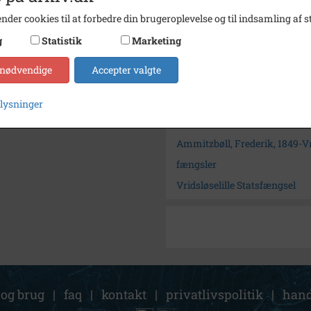
Se på kort
nder cookies til at forbedre din brugeroplevelse og til indsamling af st
Arkiv
Lokalh
g
Statistik
Marketing
Kontakt arkivet
 nødvendige
Accepter valgte
Søg videre i Lokalhistorisk 
plysninger
Ammitzbøl, Cecilie Marie
Ammitzbøll, Frederik, 1849-Vr
fængsler
Vridsløselille Statsfængsel
 og brug
|
faq
|
kontakt
|
privatlivspolitik
|
hand