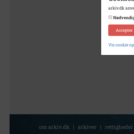
arkiv.dk anve
Nødvendi
Accepter
Vis cookie o
om arkiv.dk
|
arkiver
|
rettigheder