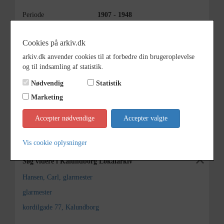
Periode
1907 - 1948
Dateringsnote
1907-1948
Cookies på arkiv.dk
Fotograf
Ukendt
arkiv.dk anvender cookies til at forbedre din brugeroplevelse
og til indsamling af statistik.
Arkiv
Kalundborg Lokalarkiv
Nødvendig
Statistik
Kontakt arkivet
Marketing
Accepter nødvendige
Accepter valgte
Yderligere indhold
Fold alt ud
Ø95
GLARMESTER CARL HANSEN MED FAMILIE.
Vis cookie oplysninger
Søg videre i Kalundborg Lokalarkiv
Hansen, Carl, glarmester
glarmester
kordilgade 77, Kalundborg