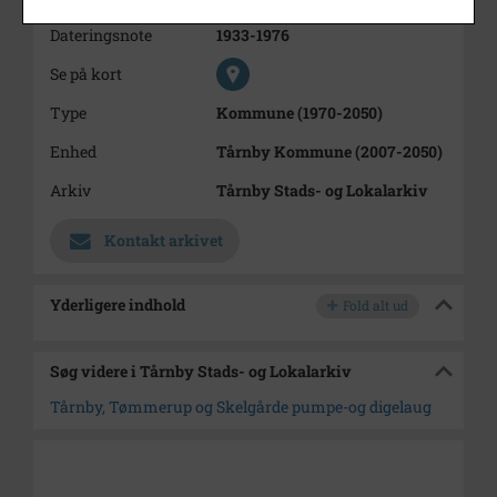
Dateringsnote
1933-1976
Se på kort
Type
Kommune (1970-2050)
Enhed
Tårnby Kommune (2007-2050)
Arkiv
Tårnby Stads- og Lokalarkiv
Kontakt arkivet
Yderligere indhold
Fold alt ud
Søg videre i Tårnby Stads- og Lokalarkiv
Tårnby, Tømmerup og Skelgårde pumpe-og digelaug