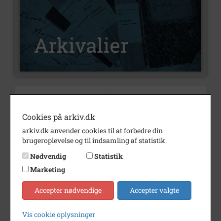
Nummer
A257
Type
Arkivalier
Cookies på arkiv.dk
arkiv.dk anvender cookies til at forbedre din
Arkivskaber
Pumpe- og Digelaug
brugeroplevelse og til indsamling af statistik.
Beskrivelse
69.54 Tårnby, Tømmerup og
Nødvendig
Statistik
Skelgårde
Pumpe- og digelaug
Marketing
Født/stiftet
1938
Accepter nødvendige
Accepter valgte
Død/nedlagt
1974
Vis cookie oplysninger
Periode
1933 - 1976