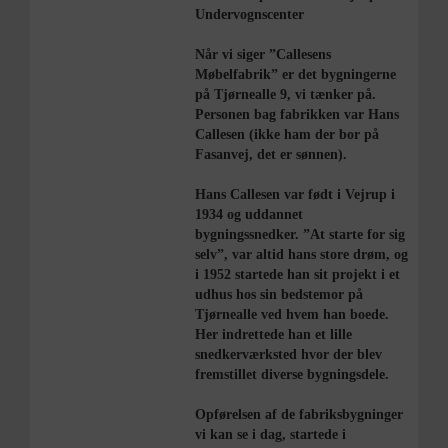
Undervognscenter
Når vi siger ”Callesens
Møbelfabrik” er det bygningerne
på Tjørnealle 9, vi tænker på.
Personen bag fabrikken var Hans
Callesen (ikke ham der bor på
Fasanvej, det er sønnen).
Hans Callesen var født i Vejrup i
1934 og uddannet
bygningssnedker. ”At starte for sig
selv”, var altid hans store drøm, og
i 1952 startede han sit projekt i et
udhus hos sin bedstemor på
Tjørnealle ved hvem han boede.
Her indrettede han et lille
snedkerværksted hvor der blev
fremstillet diverse bygningsdele.
Opførelsen af de fabriksbygninger
vi kan se i dag, startede i