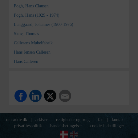
Fogh, Hans Clausen
Fogh, Hans (1929 - 1974)
Langgaard, Johannes (1900-1976)
Skov, Thomas
Callesens Møbelfabrik
Hans Jensen Callesen
Hans Callesen
om arkiv.dk
|
arkiver
|
rettigheder og brug
|
faq
|
kontakt
|
privatlivspolitik
|
handelsbetingelser
|
cookie-indstillinger