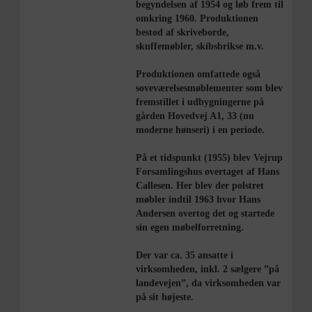
begyndelsen af 1954 og løb frem til
omkring 1960. Produktionen
bestod af skriveborde,
skuffemøbler, skibsbrikse m.v.
Produktionen omfattede også
soveværelsesmøblementer som blev
fremstillet i udbygningerne på
gården Hovedvej A1, 33 (nu
moderne hønseri) i en periode.
På et tidspunkt (1955) blev Vejrup
Forsamlingshus overtaget af Hans
Callesen. Her blev der polstret
møbler indtil 1963 hvor Hans
Andersen overtog det og startede
sin egen møbelforretning.
Der var ca. 35 ansatte i
virksomheden, inkl. 2 sælgere ”på
landevejen”, da virksomheden var
på sit højeste.