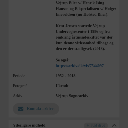
Vejrup Biler v/ Henrik Ising
Hansen og Bilspecialisten v/ Holger
Enevoldsen (nu Holsted Biler).
Kent Jensen startede Vejrup
Undervognscenter i 1986 og fra
omkring årtusindeskiftet var der
kun denne virksomhed tilbage og
den er der stadigvæk (2018).
Se også:
https://arkiv.dk/vis/7544097
Periode
1952 - 2018
Fotograf
Ukendt
Arkiv
Vejrup Sognearkiv
Kontakt arkivet
Yderligere indhold
Fold alt ud