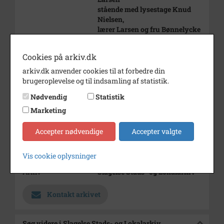
stående med lysestage Knud
Nielsen,
lærer Larsen og fru Bønnelycke
Jørgensen
Cookies på arkiv.dk
Årstal
1960
arkiv.dk anvender cookies til at forbedre din
Dateringsnote
1960
brugeroplevelse og til indsamling af statistik.
Fotograf
Ukendt
Nødvendig
Statistik
Se på kort
Marketing
Type
Sogn (1000-2050)
Accepter nødvendige
Accepter valgte
Enhed
Sønderup Sogn (Slagelse
Kommune) (1000-2050)
Vis cookie oplysninger
Arkiv
Slagelse Stads- og Lokalarkiv
Kontakt arkivet
Søg videre i Slagelse Stads- og Lokalarkiv