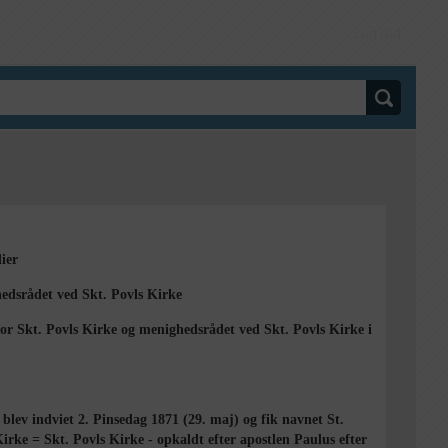
Log ind
ier
edsrådet ved Skt. Povls Kirke
or Skt. Povls Kirke og menighedsrådet ved Skt. Povls Kirke i
.
blev indviet 2. Pinsedag 1871 (29. maj) og fik navnet St.
irke = Skt. Povls Kirke - opkaldt efter apostlen Paulus efter