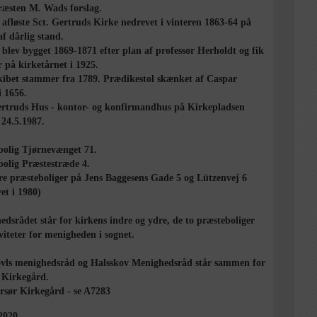
ræsten M. Wads forslag.
afløste Sct. Gertruds Kirke nedrevet i vinteren 1863-64 på
f dårlig stand.
blev bygget 1869-1871 efter plan af professor Herholdt og fik
r på kirketårnet i 1925.
kibet stammer fra 1789. Prædikestol skænket af Caspar
i 1656.
ertruds Hus - kontor- og konfirmandhus på Kirkepladsen
 24.5.1987.
bolig Tjørnevænget 71.
bolig Præstestræde 4.
re præsteboliger på Jens Baggesens Gade 5 og Lützenvej 6
et i 1980)
dsrådet står for kirkens indre og ydre, de to præsteboliger
viteter for menigheden i sognet.
ovls menighedsråd og Halsskov Menighedsråd står sammen for
 Kirkegård.
rsør Kirkegård - se A7283
2020