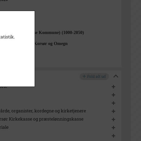
1000-2050)
Pauls Sogn (Slagelse Kommune) (1000-2050)
atistik.
istorisk Arkiv for Korsør og Omegn
Fold alt ud
orie
årde, organister, kordegne og kirketjenere
orsør Kirkekasse og præstelønningskasse
iale