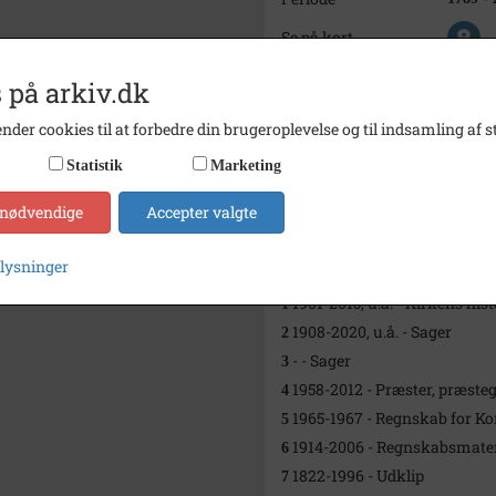
Se på kort
Type
Sogn (
 på arkiv.dk
Enhed
Sankt 
nder cookies til at forbedre din brugeroplevelse og til indsamling af st
Arkiv
Lokalh
Statistik
Marketing
Kontakt arkivet
 nødvendige
Accepter valgte
plysninger
Yderligere indhold
1901-2015, u.å. - Kirkens hist
1
1908-2020, u.å. - Sager
2
- - Sager
3
1958-2012 - Præster, præsteg
4
1965-1967 - Regnskab for K
5
1914-2006 - Regnskabsmater
6
1822-1996 - Udklip
7