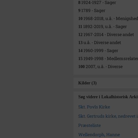
1924-1927 - Sager
8
1789 - Sager
9
1968-2018, u.å. - Menigshe
10
1892-2019, u.å. - Sager
11
1967-2014 - Diverse andet
12
u.å. - Diverse andet
13
1960-1999 - Sager
14
1949-1998 - Medlemsrelater
15
2007, u.å. - Diverse
100
Kilder (3)
Søg videre i Lokalhistorisk Ar
Skt. Povls Kirke
Skt. Gertruds kirke, nedrevet i
Præsteliste
Wellendorph, Hanne