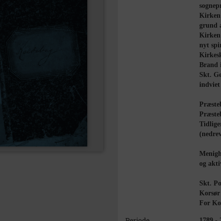
sognep
Kirken 
grund a
Kirken 
nyt spi
Kirkes
Brand 
Skt. G
indviet
Præste
Præste
Tidlige
(nedrev
Menighe
og akti
Skt. P
Korsør
For Ko
Periode
1789 - 