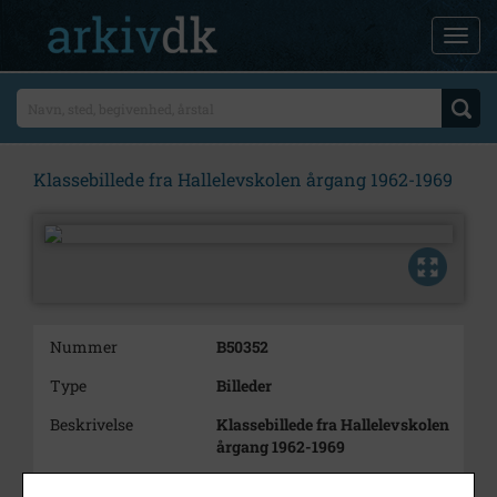
Klassebillede fra Hallelevskolen årgang 1962-1969
Nummer
B50352
Type
Billeder
Beskrivelse
Klassebillede fra Hallelevskolen
årgang 1962-1969
Bemærkning
Dublet