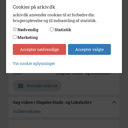
Cookies på arkiv.dk
Årstal
1962
arkiv.dk anvender cookies til at forbedre din
Dateringsnote
1962
brugeroplevelse og til indsamling af statistik.
Fotograf
Ukendt
Nødvendig
Statistik
Se på kort
Marketing
Type
Sogn (1000-2050)
Accepter nødvendige
Accepter valgte
Enhed
Sønderup Sogn (Slagelse
Kommune) (1000-2050)
Vis cookie oplysninger
Arkiv
Slagelse Stads- og Lokalarkiv
Kontakt arkivet
Søg videre i Slagelse Stads- og Lokalarkiv
Hallelevskolen