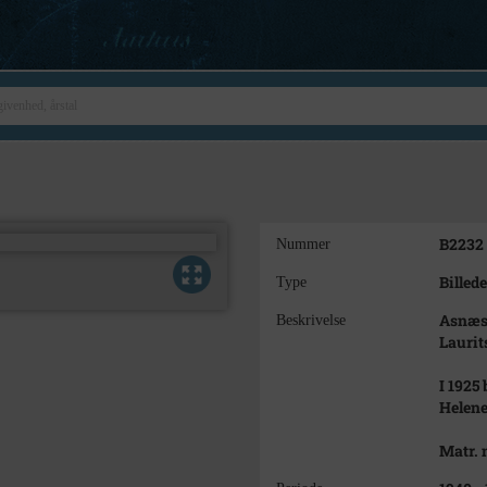
B2232
Nummer
Billede
Type
Asnæs.
Beskrivelse
Laurit
I 1925
Helene
Matr. 