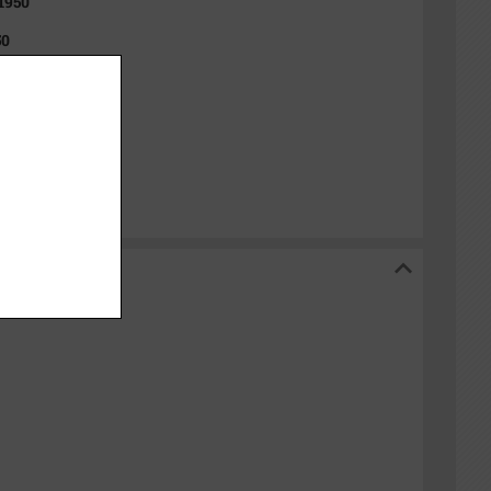
 1950
50
t
red Lokalarkiv
arkiv