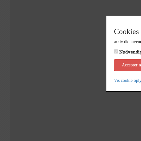
Cookies 
arkiv.dk anvend
Nødvendi
Accepter 
Vis cookie opl