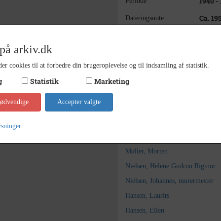
1940 -
Periode
Ca. 19
Dateringsnote
Ukend
Fotograf
på arkiv.dk
18x24
Størrelse
er cookies til at forbedre din brugeroplevelse og til indsamling af statistik.
Odsher
Arkiv
g
Statistik
Marketing
Kontakt arkivet
nødvendige
Accepter valgte
Søg videre i Odsherred Lokal
ysninger
Møller, Anette
Møller, Morten
Nielsen, Helene Gudrun Rigmor
Nielsen, Johannes, murermester
Hansen, Laurits
Hansen, Ellen