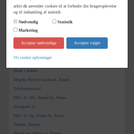
arkiv.dk anvender cookies til at forbedre din brugeroplevelse
Fotograf
Søren Bay, Asnæs/Fårevejle
og til indsamling af statistik.
Størrelse
13x18
Nødvendig
Statistik
Marketing
Arkiv
Odsherred Lokalarkiv
Accepter nødvendige
Accepter valgte
Kontakt arkivet
Vis cookie oplysninger
Søg videre i Odsherred Lokalarkiv
Huset i Asnæs
Mogens Høyers Isenkram, Asnæs
Telefoncentraler
Matr. nr. 48a, Asnæs by, Asnæs
Storegade 31
Matr. nr. 6g, Asnæs by, Asnæs
Nielsen, Henrik
Henriksen, Helga, g. Nielsen