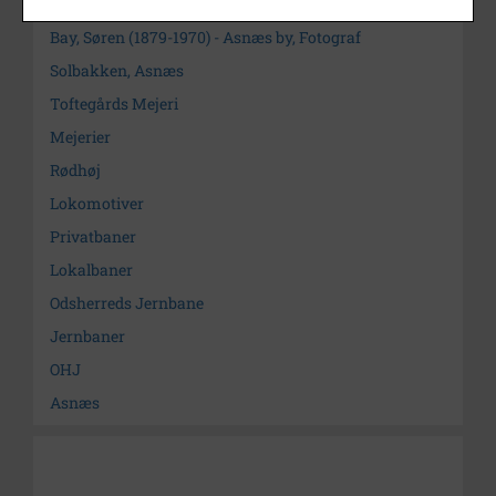
Søg videre i Odsherred Lokalarkiv
Bay, Søren (1879-1970) - Asnæs by, Fotograf
Solbakken, Asnæs
Toftegårds Mejeri
Mejerier
Rødhøj
Lokomotiver
Privatbaner
Lokalbaner
Odsherreds Jernbane
Jernbaner
OHJ
Asnæs