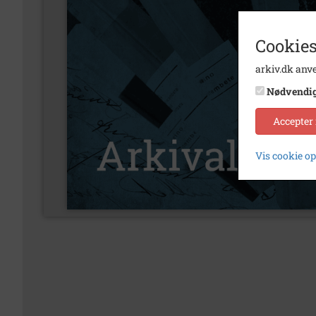
Cookies
arkiv.dk anve
Nødvendi
Accepter
Vis cookie o