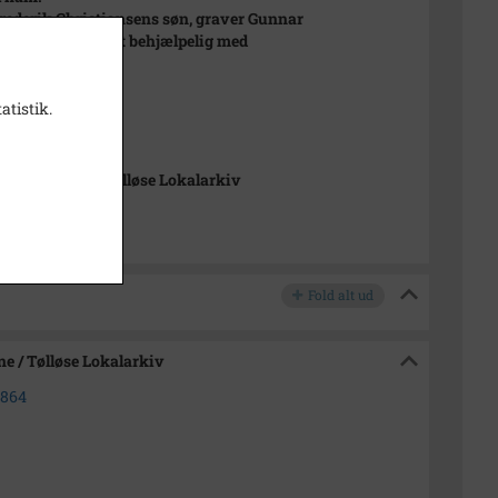
rederik Christiansens søn, graver Gunnar
iansen, har været behjælpelig med
lsen.
atistik.
-Arkiverne / Tølløse Lokalarkiv
Fold alt ud
e / Tølløse Lokalarkiv
1864