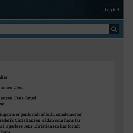
Log ind
lier
iansen, Jens
iansen, Jens, Smed.
se.
ingerne er genfortalt af forh. smedemester
rederik Christiansen, sådan som hans far
 i Ugerløse Jens Christiansen har fortalt
l ham.