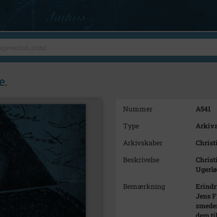
e.
Nummer
A541
Type
Arkiva
Arkivskaber
Christ
Beskrivelse
Christ
Ugerlø
Bemærkning
Erindr
Jens F
smeden
dem ti