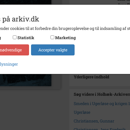
Jens F
Christ
optage
 på arkiv.dk
Årstal
1864
nder cookies til at forbedre din brugeroplevelse og til indsamling af st
Dateringsnote
1864
g
Statistik
Marketing
Arkiv
Holbæk
 nødvendige
Accepter valgte
Kontakt arkivet
plysninger
Yderligere indhold
Søg videre i Holbæk-Arkivern
Smeden i Ugerløse og krigen 
Ugerløse
Christiansen, Gunnar
Christiansen, Jens Frederik