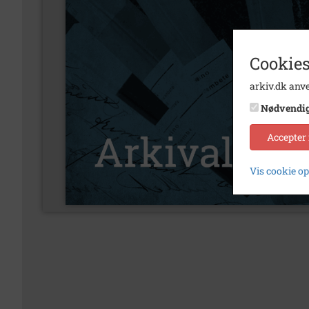
Cookies
arkiv.dk anve
Nødvendi
Accepter
Vis cookie o