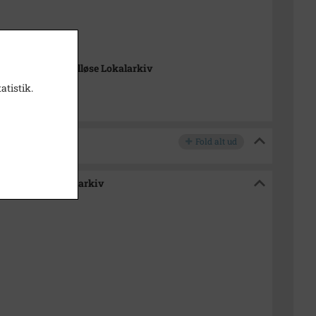
993
-Arkiverne / Tølløse Lokalarkiv
atistik.
Fold alt ud
e / Tølløse Lokalarkiv