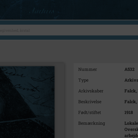
Nummer
A532
Type
Arkiva
Arkivskaber
Falck,
Beskrivelse
Falck,
Født/stiftet
1918
Bemærkning
Lokale
Oversk
arbejd