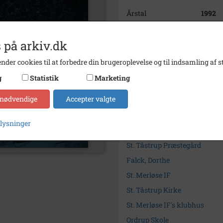
Årstal
1992
Dateringsnote
1987-1
 på arkiv.dk
Arkiv
Holbæk
nder cookies til at forbedre din brugeroplevelse og til indsamling af st
Kontakt arkivet
g
Statistik
Marketing
 nødvendige
Accepter valgte
Yderligere indhold
plysninger
Søg videre i Holbæk-Arkivern
St. Tåstrup Præstegård
Falck, Dorthe
St. Merløse IF
St. Tåstrup Kirke
St. Merløse IF's klubhus
Ordrup Skole