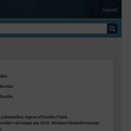
Log ind
lier
 Dorthe
 Dorthe
 julemærker, tegnet af Dorthe Falck.
uddet ved salget går til St. Merløse Idrætsforenings
e.