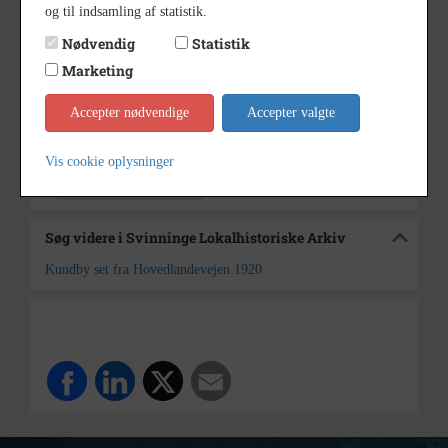
1920
Årstal
og til indsamling af statistik.
Nødvendig
Statistik
1920
Dateringsnote
Marketing
Ukendt
Fotograf
Accepter nødvendige
Svinninge Lokalhistoriske
Accepter valgte
Arkiv
Arkiv
Vis cookie oplysninger
Kontakt arkivet
Søg videre i Svinninge Lokalhistoriske Arkiv
Kundby set fra Hovedlandevejen 1920