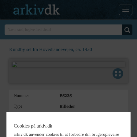
Kundby set fra Hovedlandevejen, ca. 1920
B5235
Nummer
Billeder
Type
Kundby set fra
Beskrivelse
Hovedlandevejen, ca. 1920
Cookies på arkiv.dk
Postkort
arkiv.dk anvender cookies til at forbedre din brugeroplevelse