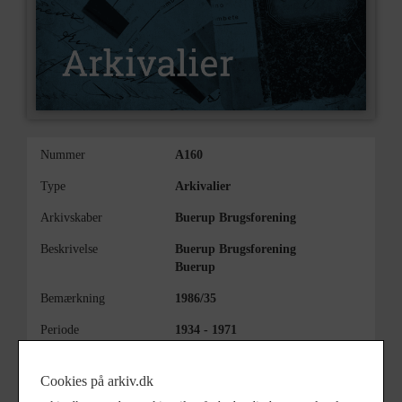
Nummer
A160
Type
Arkivalier
Arkivskaber
Buerup Brugsforening
Beskrivelse
Buerup Brugsforening
Buerup
Bemærkning
1986/35
Periode
1934 - 1971
Dateringsnote
1934-1971
Cookies på arkiv.dk
Se på kort