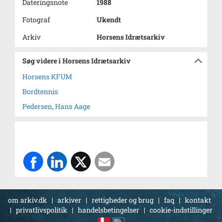
Dateringsnote
1988
Fotograf
Ukendt
Arkiv
Horsens Idrætsarkiv
Søg videre i Horsens Idrætsarkiv
Horsens KFUM
Bordtennis
Pedersen, Hans Aage
om arkiv.dk
|
arkiver
|
rettigheder og brug
|
faq
|
kontakt
|
privatlivspolitik
|
handelsbetingelser
|
cookie-indstillinger